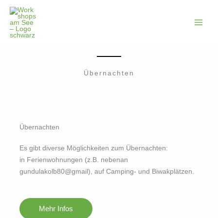
Zum
Main
Inhalt
Men
springen
Übernachten
Übernachten
Es gibt diverse Möglichkeiten zum Übernachten:
in Ferienwohnungen (z.B. nebenan
gundulakolb80@gmail), auf Camping- und Biwakplätzen.
Mehr Infos